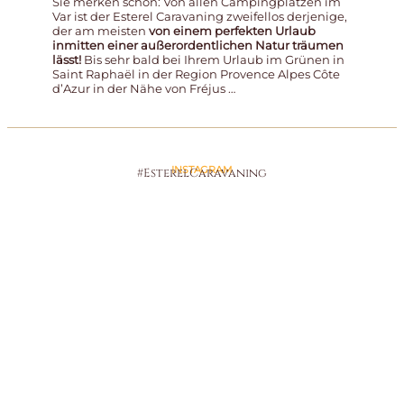
Sie merken schon: Von allen Campingplätzen im
Var ist der Esterel Caravaning zweifellos derjenige,
der am meisten
von einem perfekten Urlaub
inmitten einer außerordentlichen Natur träumen
lässt!
Bis sehr bald bei Ihrem Urlaub im Grünen in
Saint Raphaël in der Region Provence Alpes Côte
d’Azur in der Nähe von Fréjus …
INSTAGRAM
#EsterelCaravaning