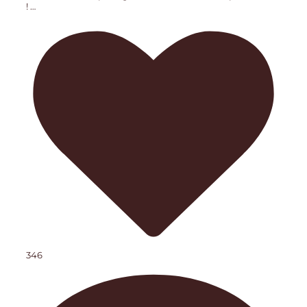
!
…
346