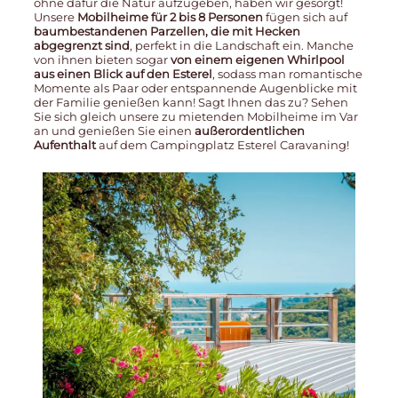
ohne dafür die Natur aufzugeben, haben wir gesorgt!
Unsere
Mobilheime für 2 bis 8 Personen
fügen sich auf
baumbestandenen Parzellen, die mit Hecken
abgegrenzt sind
, perfekt in die Landschaft ein. Manche
von ihnen bieten sogar
von einem eigenen Whirlpool
aus einen Blick auf den Esterel
, sodass man romantische
Momente als Paar oder entspannende Augenblicke mit
der Familie genießen kann! Sagt Ihnen das zu? Sehen
Sie sich gleich unsere zu mietenden Mobilheime im Var
an und genießen Sie einen
außerordentlichen
Aufenthalt
auf dem Campingplatz Esterel Caravaning!