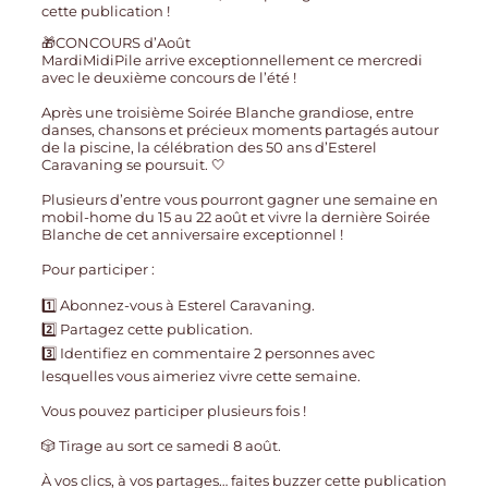
🎁CONCOURS d’Août
MardiMidiPile arrive exceptionnellement ce mercredi
avec le deuxième concours de l’été !
Après une troisième Soirée Blanche grandiose, entre
danses, chansons et précieux moments partagés autour
de la piscine, la célébration des 50 ans d’Esterel
Caravaning se poursuit. 🤍
Plusieurs d’entre vous pourront gagner une semaine en
mobil-home du 15 au 22 août et vivre la dernière Soirée
Blanche de cet anniversaire exceptionnel !
Pour participer :
1️⃣ Abonnez-vous à Esterel Caravaning.
2️⃣ Partagez cette publication.
3️⃣ Identifiez en commentaire 2 personnes avec
lesquelles vous aimeriez vivre cette semaine.
Vous pouvez participer plusieurs fois !
🎲 Tirage au sort ce samedi 8 août.
À vos clics, à vos partages… faites buzzer cette publication