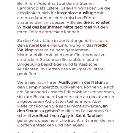
Bei Ihrem Aufenthalt auf dem 5-Sterne-
Campingplatz Esterel Caravaning haben Sie die
Möglichkeit, sich für
kostenlose Ausflüge
mit
einem erfahrenen einheimischen Führer
anzumelden, mit dessen Hilfe Sie
die schönsten
Winkel des berühmten Mittelgebirges
mit den
roten Felsen entdecken können.
Zu den Aktivitäten in der Natur gehört es auch,
den Esterel bei einer Einführung in das
Nordic
Walking
oder mit einem gemieteten
Mountainbike mit oder ohne Elektromotor zu
entdecken. So können Sie problemlos die
Umgebung besichtigen und fantastische
Aussichten im Herzen des Naturparks Esterel
genießen.
Wenn Sie nach Ihren
Ausflügen in die Natur
auf
den Campingplatz zurückkehren, können Sie sich
am Sandstrand unseres Erlebnisbads entspannen,
sich am Beckenrand sonnen oder an den diversen
angebotenen Aktivitäten teilnehmen. Aber
vielleicht können Sie es gar nicht abwarten,
an
den Strand zu gehen?
In diesem Fall können Sie
schnell
zur Bucht von Agay in Saint Raphaël
gelangen, diese herrliche Bucht mit ihren kleinen
Dörfern entdecken und genießen!