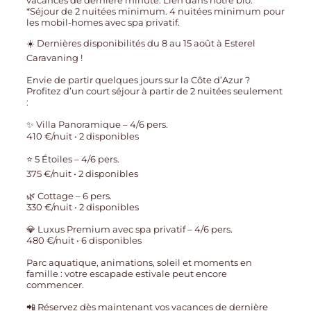
☀️ Dernières disponibilités du 8 au 15 août à Esterel
Caravaning !
Envie de partir quelques jours sur la Côte d’Azur ?
Profitez d’un court séjour à partir de 2 nuitées seulement
:
✨ Villa Panoramique – 4/6 pers.
410 €/nuit • 2 disponibles
⭐ 5 Étoiles – 4/6 pers.
375 €/nuit • 2 disponibles
🌿 Cottage – 6 pers.
330 €/nuit • 2 disponibles
💎 Luxus Premium avec spa privatif – 4/6 pers.
480 €/nuit • 6 disponibles
Parc aquatique, animations, soleil et moments en
famille : votre escapade estivale peut encore
commencer.
📲 Réservez dès maintenant vos vacances de dernière