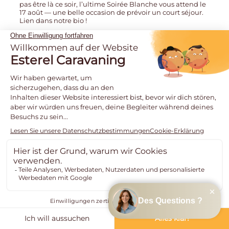
Ce soir, tout le monde en blanc 🤍✨
Les portes ouvrent à 20h pour l’avant-dernière Soirée
Blanche de la saison à Esterel Caravaning.
Musique, énergie et beaux moments en famille vous
attendent pour l’un des grands rendez-vous de l’été.
Préparez vos tenues et rejoignez-nous dès l’ouverture !
📍 Ouverture des portes : 20h
🤍 Tenue blanche requise
📅 Et pour celles et ceux qui ne pourront pas être là ce
soir, l’ultime Soirée Blanche vous attend le 17 août — une
belle occasion de prévoir un court séjour. Lien dans notre
bio !
…