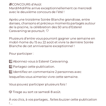
🎁CONCOURS d’Août
MardiMidiPile arrive exceptionnellement ce mercredi
avec le deuxième concours de l’été !
Après une troisième Soirée Blanche grandiose, entre
danses, chansons et précieux moments partagés autour
de la piscine, la célébration des 50 ans d’Esterel
Caravaning se poursuit. 🤍
Plusieurs d’entre vous pourront gagner une semaine en
mobil-home du 15 au 22 août et vivre la dernière Soirée
Blanche de cet anniversaire exceptionnel !
Pour participer :
1️⃣ Abonnez-vous à Esterel Caravaning.
2️⃣ Partagez cette publication.
3️⃣ Identifiez en commentaire 2 personnes avec
lesquelles vous aimeriez vivre cette semaine.
Vous pouvez participer plusieurs fois !
🎲 Tirage au sort ce samedi 8 août.
À vos clics, à vos partages… faites buzzer cette publication
!
…