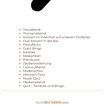
Tanzabend
Themenabend
Konzert im Innenhof, auf unserem Dorfplatz
Duo-Konzert in der Bar
Freiluftkino
Giant Bingo
Karaoke
Maskenball
Kleinkunst
Zaubervorstellung
Casino-Abend
Modenschau
Mitmach-Tanz
Musik-Quiz
Maskenabend
Quiz – Tombola und Bingo…
INSTAGRAM
#EsterelCaravaning