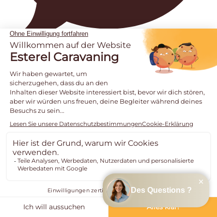
653
esterelcaravaning
View Instagram post by esterelcaravaning