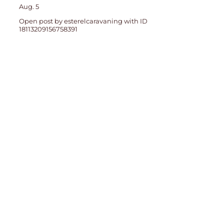
Aug. 5
Open post by esterelcaravaning with ID
18113209156758391