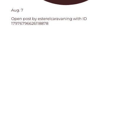
Aug. 7
Open post by esterelcaravaning with ID
17976796626118878