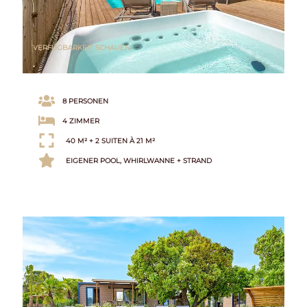
VERFÜGBARKEIT SCHAUEN
8 PERSONEN
4 ZIMMER
40 M² + 2 SUITEN À 21 M²
EIGENER POOL, WHIRLWANNE + STRAND