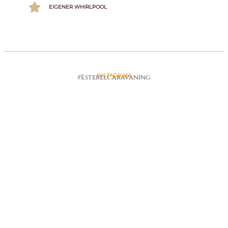
EIGENER WHIRLPOOL
INSTAGRAM
#EsterelCaravaning