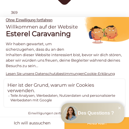
369
534
esterelcaravaning