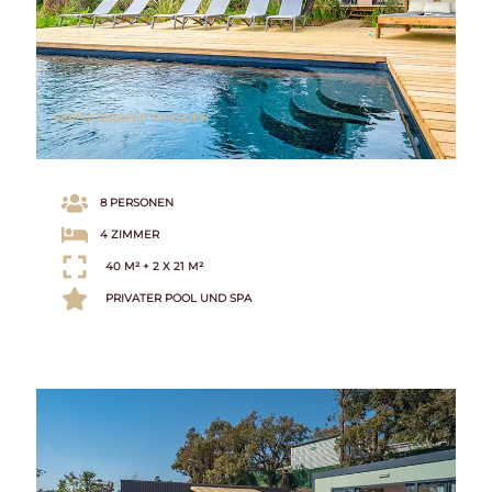
VERFÜGBARKEIT SCHAUEN
8 PERSONEN
4 ZIMMER
40 M² + 2 X 21 M²
PRIVATER POOL UND SPA