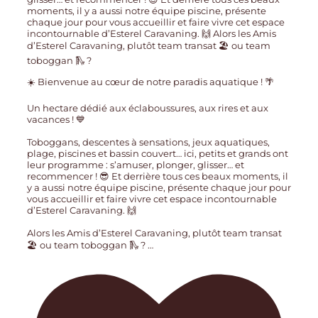
☀️ Bienvenue au cœur de notre paradis aquatique ! 🌴
Un hectare dédié aux éclaboussures, aux rires et aux
vacances ! 💙
Toboggans, descentes à sensations, jeux aquatiques,
plage, piscines et bassin couvert… ici, petits et grands ont
leur programme : s’amuser, plonger, glisser… et
recommencer ! 😎 Et derrière tous ces beaux moments, il
y a aussi notre équipe piscine, présente chaque jour pour
vous accueillir et faire vivre cet espace incontournable
d’Esterel Caravaning. 🙌
Alors les Amis d’Esterel Caravaning, plutôt team transat
🏖️ ou team toboggan 🛝 ?
…