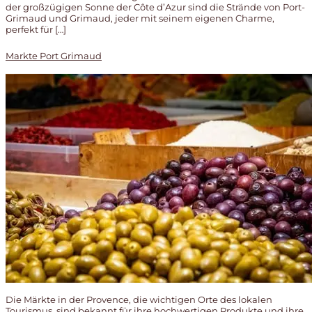
der großzügigen Sonne der Côte d’Azur sind die Strände von Port-
Grimaud und Grimaud, jeder mit seinem eigenen Charme,
perfekt für […]
Markte Port Grimaud
Die Märkte in der Provence, die wichtigen Orte des lokalen
Tourismus, sind bekannt für ihre hochwertigen Produkte und ihre