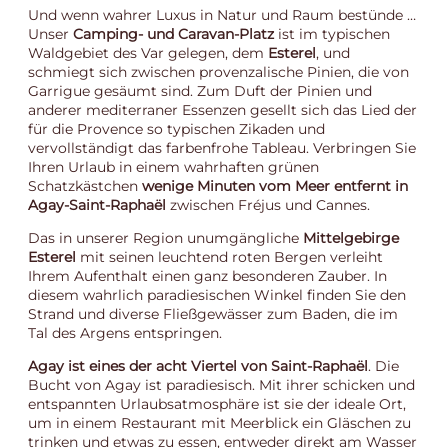
Und wenn wahrer Luxus in Natur und Raum bestünde …
Unser
Camping- und Caravan-Platz
ist im typischen
Waldgebiet des Var gelegen, dem
Esterel
, und
schmiegt sich zwischen provenzalische Pinien, die von
Garrigue gesäumt sind. Zum Duft der Pinien und
anderer mediterraner Essenzen gesellt sich das Lied der
für die Provence so typischen Zikaden und
vervollständigt das farbenfrohe Tableau. Verbringen Sie
Ihren Urlaub in einem wahrhaften grünen
Schatzkästchen
wenige Minuten vom Meer entfernt in
Agay-Saint-Raphaël
zwischen Fréjus und Cannes.
Das in unserer Region unumgängliche
Mittelgebirge
Esterel
mit seinen leuchtend roten Bergen verleiht
Ihrem Aufenthalt einen ganz besonderen Zauber. In
diesem wahrlich paradiesischen Winkel finden Sie den
Strand und diverse Fließgewässer zum Baden, die im
Tal des Argens entspringen.
Agay ist eines der acht Viertel von Saint-Raphaël
. Die
Bucht von Agay ist paradiesisch. Mit ihrer schicken und
entspannten Urlaubsatmosphäre ist sie der ideale Ort,
um in einem Restaurant mit Meerblick ein Gläschen zu
trinken und etwas zu essen, entweder direkt am Wasser