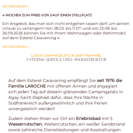
NUTZEN SEHEN »
4 WOCHEN ZUM PREIS VON 3 AUF EINEM STELLPLATZ
Ein Angebot, das man sich nicht entgehen lassen darf, um seinen
Urlaub zu verlängern! Von 28.03. bis 11.07. und von 23.08. bis
26.09.2026 können Sie mit Ihrem Wohnwagen oder Wohnmobil
auf dem Esterel Caravaning 4
NUTZEN SEHEN »
LUXUS-CAMPINGPLATZ IN SAINT-RAPHAËL
5-STERNE-SERVICE UND -INFRASTRUKTUR
Auf dem Esterel Caravaning empfängt Sie
seit 1976 die
Familie LAROCHE
mit offenen Armen und engagiert
sich jeden Tag auf diesem glänzenden Campingplatz in
Agay-Saint-Raphaël dafür, dass Ihre Nächte in
Südfrankreich außergewöhnlich und Ihre Ferien
unvergesslich werden!
Zudem stehen Ihnen vor Ort ein
Erlebnisbad
mit 5
Wasserrutschen
, Wellenrutschen, ein weißer Sandstrand
sowie zahlreiche Dienstleistungen und Ausstattungen