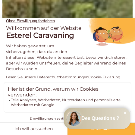
ERLEBNISBAD
Estererel Côte d’Azur ist der Ort, an dem Sie Spaß und
Entspannung in
familiärer Atmosphäre
miteinander
verbinden können. Profitieren Sie, indem Sie eine
Unterkunft auf unserem Platz mieten, von den
Schwimmbecken des Erlebnisbads. Entdecken Sie 5
Becken, 5 Rutschen (darunter ein
Black Hole
),
Wellenrutschen sowie 1000 m2 Sandstrand mit Palmen!
Als Mittelpunkt unseres Campingplatzes beinhaltet
unser
Erlebnisbad
zwei
beheizte Schwimmbecken
und
ein
Hallenbad
für Kinder. Baden Sie in einem echten
exotischen Dekor inmitten von Palmen. Nach
entspannenden Momenten können Groß und Klein auf
den
zahlreichen Rutschen
hinabsausen.