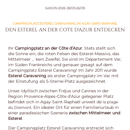
SAISON 2026
28/03-26/09
CAMPINGPLATZ ESTEREL CARAVANING IN AGAY SAINT-RAPHAËL
DEN ESTEREL AN DER COTE D'AZUR ENTDECKEN
Ihr
Campingplatz an der Côte d’Azur
. Stets stellt sich
die Sonne ein, die roten Felsen des Esterel-Massivs, das
Mittelmeer … kein Zweifel, Sie sind im Département Var,
im Süden Frankreichs und genauer gesagt auf dem
Campingplatz Esterel Caravaning! Im Jahr 2011 wurde
Esterel Caravaning
als erster Campingplatz im Var mit
der Einstufung als 5-Sterne-Platz ausgezeichnet.
Unser idyllisch zwischen Fréjus und Cannes in der
Region Provence-Alpes-Côte d’Azur gelegener Platz
befindet sich in Agay-Saint-Raphaël unweit de
la plage
. Ein idealer Ort für einen Familienurlaub in
du Dramont
einer paradiesischen Szenerie
zwischen Mittelmeer und
Esterel
.
Der Campingplatz Esterel Caravaning erstreckt sich