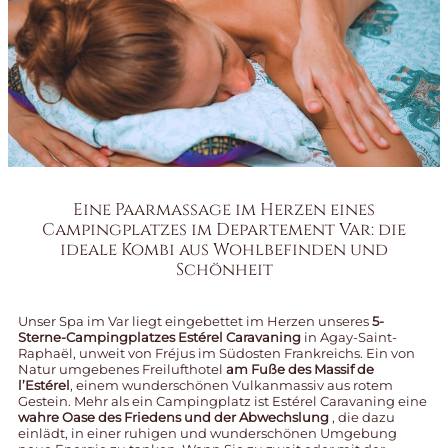
Eine Paarmassage im Herzen eines
Campingplatzes im Departement Var: die
ideale Kombi aus Wohlbefinden und
Schönheit
Unser Spa im Var liegt eingebettet im Herzen unseres
5-
Sterne-Campingplatzes Estérel Caravaning
in Agay-Saint-
Raphaël, unweit von Fréjus im Südosten Frankreichs. Ein von
Natur umgebenes Freilufthotel
am Fuße des Massif de
l’Estérel
, einem wunderschönen Vulkanmassiv aus rotem
Gestein. Mehr als ein Campingplatz ist Estérel Caravaning eine
wahre Oase des Friedens und der Abwechslung
, die dazu
einlädt, in einer ruhigen und wunderschönen Umgebung