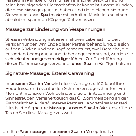
seine beruhigenden Eigenschaften bekannt ist. Unsere Kunden,
die diese Massage getestet haben, sind der gleichen Meinung:
Sie werden unser
Spa im Var
mit erholten Muskeln und einem
absolut entspannten Körpergefühl verlassen.
Massage zur Linderung von Verspannungen
Stress in Verbindung mit einem aktiven Lebensstil fördert
Verspannungen. Am Ende dieser Partnerbehandlung, die sich
auf den Rücken und den Kopf konzentriert, zwei Bereiche, die
besonders beansprucht und daher angespannt sind, werden Sie
sich
leichter und geschmeidiger
fühlen. Zur Durchführung
dieser Tiefenmassage verwendet
unser Spa im Var
Tigerbalsam.
Signature-Massage: Esterel Caravaning
In
unserem Spa im Var
wird diese Massage zu 100 % auf Ihre
Bedürfnisse und eventuellen Schmerzen zugeschnitten. Ein
Moment intensiven Wohlbefindens, tiefer Entspannung und
Sinnesfreuden, verfeinert durch das Öl „Sommerabend an der
Französischen Riviera“ unseres Partners Laboratoires Mansard.
Dies ist die
Signature-Massage unseres Spas im Var.
Unser Tipp?
Testen Sie diese Massage zu zweit!
Um Ihre
Paarmassage in unserem Spa im Var
optimal zu