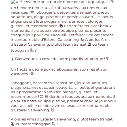
☀️ Bienvenue au cœur de notre paradis aquatique ! 🌴
Un hectare dédié aux éclaboussures, aux rires et aux
vacances ! 💙
Toboggans, descentes à sensations, jeux aquatiques,
plage, piscines et bassin couvert… ici, petits et grands ont
leur programme : s’amuser, plonger, glisser… et
recommencer ! 😎 Et derrière tous ces beaux moments, il
y a aussi notre équipe piscine, présente chaque jour pour
vous accueillir et faire vivre cet espace incontournable
d’Esterel Caravaning. 🙌
Alors les Amis d’Esterel Caravaning, plutôt team transat
🏖️ ou team toboggan 🛝 ?
…