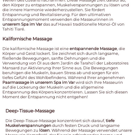
Wellen des Ozeans nachahmen. Diese Massage zielt darauf ab,
den Körper zu entspannen, Muskelverspannungen zu lösen und
die innere Harmonie wiederherzustellen. Sie fördert
Entspannung und Revitalisierung. Für den ultimativen
Entspannungsmoment verwenden die Masseurinnen in
unserem Spa im Var
das auf Hawaii traditionelle Monoi-Öl von
Tahiti Tiaré.
Kalifornische Massage
Die kalifornische Massage ist eine
entspannende Massage
, die
Körper und Geist lockert. Sie zeichnet sich durch langsame,
fließende Bewegungen, sanfte Dehnungen und die
Verwendung von Öl aus dem Jardin de Taraho’i der Laboratoires
Mansard zur Aktivierung Ihrer Sinne aus. Die Bewegungen
beruhigen die Muskeln, bauen Stress ab und sorgen für ein
tiefes Gefühl des Wohlbefindens. Während Ihrer angenehmen
Paarmassage in unserem Spa im Var
wird sich Ihre Masseurin
auf die Lockerung der Muskeln und die allgemeine
Entspannung des Körpers konzentrieren. Lassen Sie sich diesen
Moment der Entspannung nicht entgehen!
Deep-Tissue-Massage
Die Deep-Tissue-Massage konzentriert sich darauf,
tiefe
Muskelverspannungen
durch festen Druck und langsame
Bewegungen zu
lösen
. Während der Massage verwendet unsere
Masseurin Kampferöl, das für sein erfrischendes Aroma und