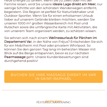
neue Energie zu tanken. Wenn Sie zu zweit oder mit der
Familie reisen, wird Sie unsere
ideale Lage direkt am Meer
, nur
wenige Schritte von den schönsten Wanderwegen entfernt,
begeistern. Die Region ist perfekt für Naturliebhaber und
Outdoor-Sportler. Wenn Sie für einen erholsamen Urlaub
lieber auf unserem Gelände bleiben möchten, werden Sie
unseren 1000 m² großen Wasserbereich mit Pool und
Rutschen sowie die umfangreiche Karte mit Aktivitäten, die
von unserem Team organisiert werden, zu schätzen wissen.
Sie sehnen sich nach einem
Wellnessurlaub für Pärchen im
Departement Var
, in der Nähe von Fréjus? Entscheiden Sie sich
für ein
Mobilheim mit Pool
oder privatem Whirlpool. So
können Sie den ganzen Tag lang im beheizten Wasser mit
Blick auf die Berge entspannen, bevor es zur nächsten
Paarmassage
geht. Unsere Kundenbewertungen sind
durchgehend positiv!
BUCHEN SIE IHRE MASSAGE DIREKT IM VAR
IN SAINT-RAPHAËL
INSTAGRAM
#EsterelCaravaning