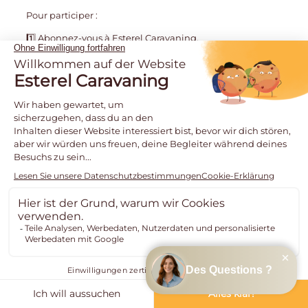
Pour participer :
1️⃣ Abonnez-vous à Esterel Caravaning.
2️⃣ Partagez cette publication.
3️⃣ Identifiez en commentaire 2 personnes avec
lesquelles vous aimeriez vivre cette semaine.
Vous pouvez participer plusieurs fois !
🎲 Tirage au sort ce samedi 8 août.
À vos clics, à vos partages… faites buzzer cette publication
!
…