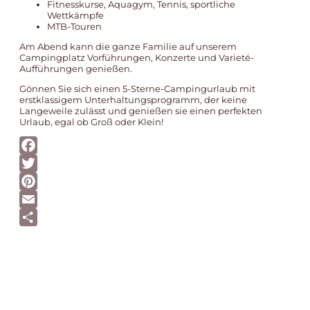
Fitnesskurse, Aquagym, Tennis, sportliche
Wettkämpfe
MTB-Touren
Am Abend kann die ganze Familie auf unserem
Campingplatz Vorführungen, Konzerte und Varieté-
Aufführungen genießen.
Gönnen Sie sich einen
5-Sterne-Campingurlaub mit
erstklassigem Unterhaltungsprogramm
, der keine
Langeweile zulässt und genießen sie einen perfekten
Urlaub, egal ob Groß oder Klein!
Facebook
Twitter
Pinterest
Email
Teilen