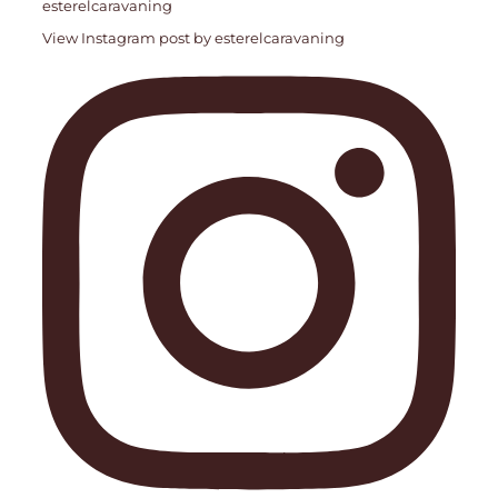
esterelcaravaning
View Instagram post by esterelcaravaning