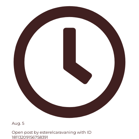
Aug. 5
Open post by esterelcaravaning with ID
18113209156758391