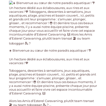
☀️ Bienvenue au cœur de notre paradis aquatique ! 🌴
Un hectare dédié aux éclaboussures, aux rires et aux
vacances ! 💙
Toboggans, descentes à sensations, jeux aquatiques,
plage, piscines et bassin couvert… ici, petits et grands ont
leur programme : s’amuser, plonger, glisser… et
recommencer ! 😎 Et derrière tous ces beaux moments, il
y a aussi notre équipe piscine, présente chaque jour pour
vous accueillir et faire vivre cet espace incontournable
d’Esterel Caravaning. 🙌
Alors les Amis d’Esterel Caravaning, plutôt team transat
🏖️ ou team toboggan 🛝 ?
…