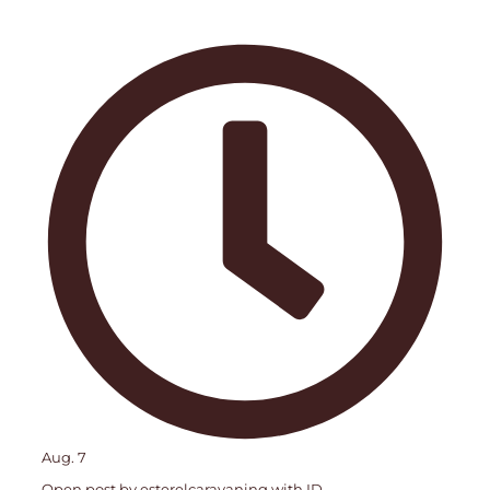
Aug. 7
Open post by esterelcaravaning with ID