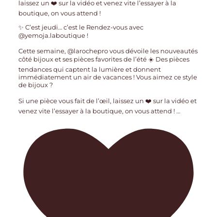
✨ C’est jeudi… c’est le Rendez-vous avec
@yemoja.laboutique !
Cette semaine, @larochepro vous dévoile les nouveautés
côté bijoux et ses pièces favorites de l’été ☀️ Des pièces
tendances qui captent la lumière et donnent
immédiatement un air de vacances ! Vous aimez ce style
de bijoux ?
Si une pièce vous fait de l’œil, laissez un ❤️ sur la vidéo et
venez vite l’essayer à la boutique, on vous attend !
…