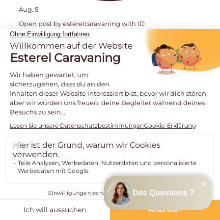
Aug. 5
Open post by esterelcaravaning with ID
18113209156758391