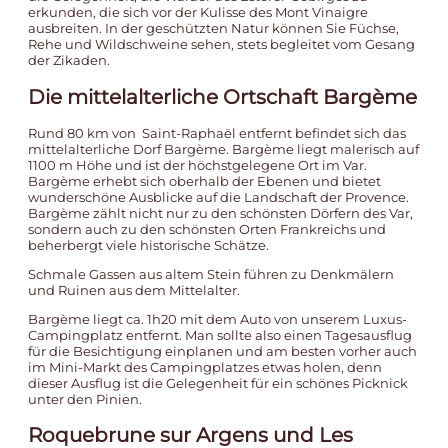
erkunden, die sich vor der Kulisse des Mont Vinaigre
ausbreiten. In der geschützten Natur können Sie Füchse,
Rehe und Wildschweine sehen, stets begleitet vom Gesang
der Zikaden.
Die mittelalterliche Ortschaft Bargème
Rund 80 km von Saint-Raphaël entfernt befindet sich das
mittelalterliche Dorf Bargème. Bargème liegt malerisch auf
1100 m Höhe und ist der höchstgelegene Ort im Var.
Bargème erhebt sich oberhalb der Ebenen und bietet
wunderschöne Ausblicke auf die Landschaft der Provence.
Bargème zählt nicht nur zu den schönsten Dörfern des Var,
sondern auch zu den schönsten Orten Frankreichs und
beherbergt viele historische Schätze.
Schmale Gassen aus altem Stein führen zu Denkmälern
und Ruinen aus dem Mittelalter.
Bargème liegt ca. 1h20 mit dem Auto von
unserem Luxus-
Campingplatz
entfernt. Man sollte also einen Tagesausflug
für die Besichtigung einplanen und am besten vorher auch
im Mini-Markt des Campingplatzes etwas holen, denn
dieser Ausflug ist die Gelegenheit für ein schönes Picknick
unter den Pinien.
Roquebrune sur Argens und Les