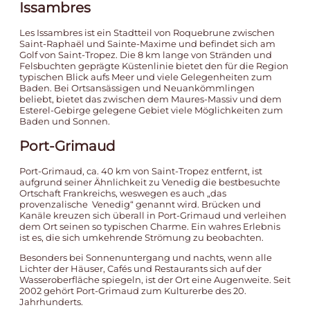
Issambres
Les Issambres ist ein Stadtteil von Roquebrune zwischen
Saint-Raphaël und Sainte-Maxime und befindet sich am
Golf von Saint-Tropez. Die 8 km lange von Stränden und
Felsbuchten geprägte Küstenlinie bietet den für die Region
typischen Blick aufs Meer und viele Gelegenheiten zum
Baden. Bei Ortsansässigen und Neuankömmlingen
beliebt, bietet das zwischen dem Maures-Massiv und dem
Esterel-Gebirge gelegene Gebiet viele Möglichkeiten zum
Baden und Sonnen.
Port-Grimaud
Port-Grimaud, ca. 40 km von Saint-Tropez entfernt, ist
aufgrund seiner Ähnlichkeit zu Venedig die bestbesuchte
Ortschaft Frankreichs, weswegen es auch „das
provenzalische Venedig“ genannt wird. Brücken und
Kanäle kreuzen sich überall in Port-Grimaud und verleihen
dem Ort seinen so typischen Charme. Ein wahres Erlebnis
ist es, die sich umkehrende Strömung zu beobachten.
Besonders bei Sonnenuntergang und nachts, wenn alle
Lichter der Häuser, Cafés und Restaurants sich auf der
Wasseroberfläche spiegeln, ist der Ort eine Augenweite. Seit
2002 gehört Port-Grimaud zum Kulturerbe des 20.
Jahrhunderts.