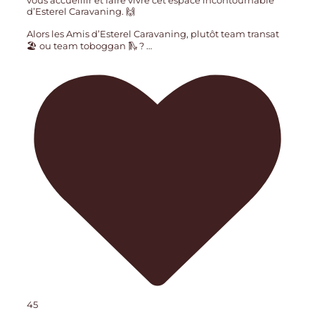
vous accueillir et faire vivre cet espace incontournable
d’Esterel Caravaning. 🙌
Alors les Amis d’Esterel Caravaning, plutôt team transat
🏖️ ou team toboggan 🛝 ?
…
45