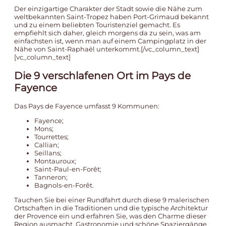
Der einzigartige Charakter der Stadt sowie die Nähe zum
weltbekannten Saint-Tropez haben Port-Grimaud bekannt
und zu einem beliebten Touristenziel gemacht. Es
empfiehlt sich daher, gleich morgens da zu sein, was am
einfachsten ist, wenn man auf einem
Campingplatz in der
Nähe von Saint-Raphaël
unterkommt.[/vc_column_text]
[vc_column_text]
Die 9 verschlafenen Ort im Pays de
Fayence
Das Pays de Fayence umfasst 9 Kommunen:
Fayence;
Mons;
Tourrettes;
Callian;
Seillans;
Montauroux;
Saint-Paul-en-Forêt;
Tanneron;
Bagnols-en-Forêt.
Tauchen Sie bei einer Rundfahrt durch diese 9 malerischen
Ortschaften in die Traditionen und die typische Architektur
der Provence ein und erfahren Sie, was den Charme dieser
Region ausmacht. Gastronomie und schöne Spaziergänge