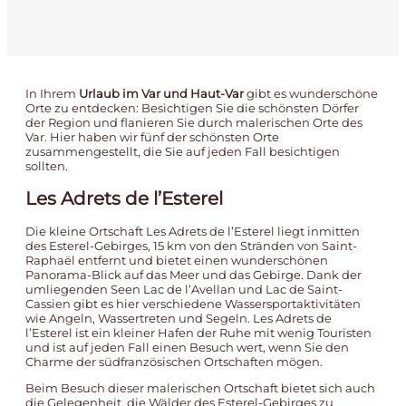
In Ihrem
Urlaub im Var und Haut-Var
gibt es wunderschöne
Orte zu entdecken: Besichtigen Sie die schönsten Dörfer
der Region und flanieren Sie durch malerischen Orte des
Var. Hier haben wir fünf der schönsten Orte
zusammengestellt, die Sie auf jeden Fall besichtigen
sollten.
Les Adrets de l’Esterel
Die kleine Ortschaft Les Adrets de l’Esterel liegt inmitten
des Esterel-Gebirges, 15 km von den Stränden von Saint-
Raphaël entfernt und bietet einen wunderschönen
Panorama-Blick auf das Meer und das Gebirge. Dank der
umliegenden Seen Lac de l’Avellan und Lac de Saint-
Cassien gibt es hier verschiedene Wassersportaktivitäten
wie Angeln, Wassertreten und Segeln. Les Adrets de
l’Esterel ist ein kleiner Hafen der Ruhe mit wenig Touristen
und ist auf jeden Fall einen Besuch wert, wenn Sie den
Charme der südfranzösischen Ortschaften mögen.
Beim Besuch dieser malerischen Ortschaft bietet sich auch
die Gelegenheit, die Wälder des Esterel-Gebirges zu