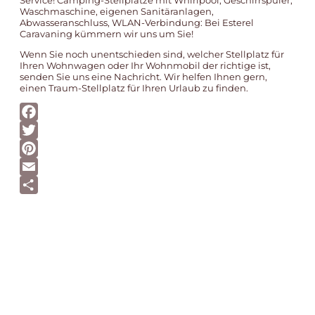
Service! Camping-Stellplätze mit Whirlpool, Geschirrspüler,
Waschmaschine, eigenen Sanitäranlagen,
Abwasseranschluss, WLAN-Verbindung: Bei Esterel
Caravaning kümmern wir uns um Sie!
Wenn Sie noch unentschieden sind, welcher Stellplatz für
Ihren Wohnwagen oder Ihr Wohnmobil der richtige ist,
senden Sie uns eine
Nachricht
. Wir helfen Ihnen gern,
einen Traum-Stellplatz für Ihren Urlaub zu finden.
Facebook
Twitter
Pinterest
Email
Teilen