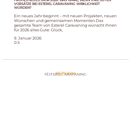
FROHES NEUES JAHR 2026: WAS WÄRE, WENN IHRE GUTEN
VORSÄTZE BEI ESTEREL CARAVANING WIRKLICHKEIT
WÜRDEN?
Ein neues Jahr beginnt – mit neuen Projekten, neuen
Wünschen und gemeinsamen Momenten.Das
gesamte Team von Esterel Caravaning wünscht Ihnen
für 2026 alles Gute: Glück,
9. Januar 2026
INSTAGRAM
#EsterelCaravaning