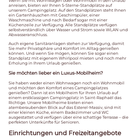
Wenn Sie mit Wohnwagen oder Wohnmobil in den Urlaub
anreisen, bieten wir Ihnen
5-Sterne-Standplätze auf
unserem Campingplatz
. Auf den Standplätzen steht Ihnen
ein Gartenhäuschen mit Geschirrspüler, einer
Waschmaschine und nach Bedarf sogar mit einer
Küchenzeile zur Verfügung. Alle Standplätze verfügen
selbstverständlich über Wasser und Strom sowie WLAN und
Abwasseranschluss.
Auch eigene Sanitäranlagen stehen zur Verfügung, damit
Sie mehr Privatsphäre und Komfort im Alltag genießen
können. Und wenn Sie mögen, können Sie sogar einen
Standplatz mit eigenem Whirlpool
mieten und noch mehr
Erholung in Ihrem Urlaub genießen.
Sie möchten lieber ein Luxus-Mobilheim?
Sie haben weder einen Wohnwagen noch ein Wohnmobil
und möchten den Komfort eines Campingplatzes
genießen? Dann ist ein
Mobilheim für Ihren Urlaub auf
einem erstklassigen Campingplatz
in Saint-Raphaël das
Richtige. Unsere Mobilheime bieten einen
atemberaubenden Blick auf das Esterel-Massiv, sind mit
einer kleinen Küche, einem Badezimmer und WC
ausgestattet und verfügen über eine schattige Terrasse – die
perfekten Unterkünfte für Senioren.
Einrichtungen und Freizeitangebote