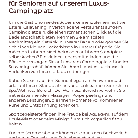
für Senioren auf unserem Luxus-
Campingplatz
Um die Gastronomie des Südens kennenzulernen lädt Sie
Esterel Caravaning in verschiedene Restaurants auf dem
Campingplatz ein, die einen romantischen Blick auf die
Badelandschaft bieten. Nehmen Sie am späten
Nachmittag ein Getränk in unserer Bar ein oder gönnen Sie
sich einen kleinen Leckerbissen in unserer Crêperie. Sie
möchten in Ihrem Mobilheim oder auf Ihrem Standplatz
selber kochen? Ein kleiner Lebensmittelladen und die
Bäckerei versorgen Sie auf unserem Campingplatz. Und im
Souvenirgeschäft können Sie Ihren Liebsten zu Hause ein
Andenken von Ihrem Urlaub mitbringen.
Ruhen Sie sich auf den Sonnenliegen am Schwimmbad
oder auf Ihrem Standplatz aus oder entspannen Sie sich im
Spa/Wellness-Bereich. Der Wellness-Bereich verwöhnt Sie
mit entspannenden Massagen, Körperpeelings und
anderen Leistungen, die Ihnen Momente vollkommener
Ruhe und Entspannung schenken.
Sportbegeisterte finden ihre Freude bei Aquagym, auf dem
Boule-Platz oder beim Minigolf, um sich körperlich fit zu
halten.
Für Ihre Sommerabende können Sie auch den Buchverleih
und einen Fernseh- und Spielebereich nutzen.