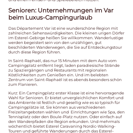
Senioren: Unternehmungen im Var
beim Luxus-Campingurlaub
Das Département Var ist eine wunderschöne Region mit
zahlreichen Sehenswürdigkeiten. Die kleinen urigen Dörfer
im Esterel-Gebirge heißen Sie willkommen. Wanderlustige
werden begeistert sein von den unzähligen, gut
beschilderten Wanderwegen, die Sie auf Entdeckungstour
durch diese Region führen.
In Saint-Raphaël, das nur 15 Minuten mit dem Auto vom
Campingplatz entfernt liegt, laden paradiesische Strände
zu Spaziergängen und Restaurants mit regionalen
Köstlichkeiten zum Genießen ein. Und im belebten
Zentrum von Saint-Raphaël ist es abends besonders schön
zum Flanieren.
Kurz: Ein Campingplatz erster Klasse ist eine hervorragende
Wahl für Senioren. Er bietet unvergleichlichen Komfort und
das Ambiente ist festlich und gesellig wie es so typisch für
Campingplätze ist. Sie können aus verschiedenen
Freizeitangeboten wählen und Einrichtungen wie Spa, den
Tennisplatz oder den Boule-Platz nutzen. Oder einfach auf
den Wanderpfaden die Region erkunden. Und mehrmals
wöchentlich bietet Esterel Caravaning Nordic-Walking-
Touren und geführte Wanderungen durch das Esterel-